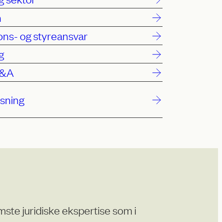
n
ons- og styreansvar
g
M&A
øsning
mste juridiske ekspertise som i