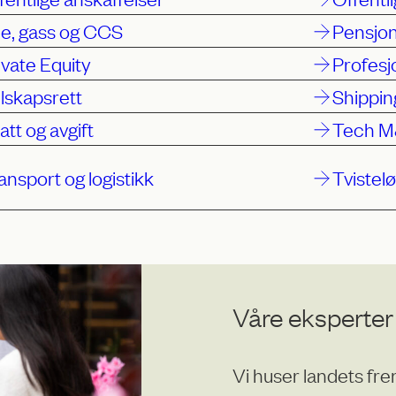
je, gass og CCS
Pensjo
ivate Equity
Profesj
lskapsrett
Shippin
att og avgift
Tech 
ansport og logistikk
Tvistel
Våre eksperter
Vi huser landets fre