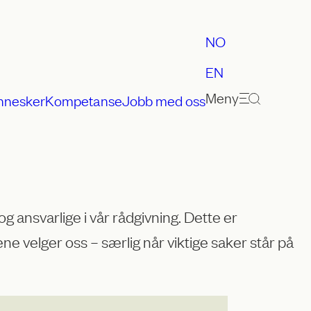
NO
EN
Meny
nnesker
Kompetanse
Jobb med oss
g ansvarlige i vår rådgivning. Dette er
ne velger oss – særlig når viktige saker står på