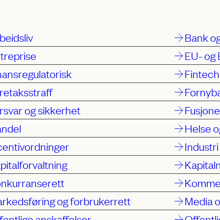
beidsliv
Bank og
treprise
EU- og 
nansregulatorisk
Fintech
retaksstraff
Fornyba
rsvar og sikkerhet
Fusjone
ndel
Helse o
centivordninger
Industri
pitalforvaltning
Kapita
nkurranserett
Kommers
rkedsføring og forbrukerrett
Media o
fentlige anskaffelser
Offentli