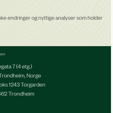
diske endringer og nyttige analyser som holder
eim
ata 7 (4 etg.)
Trondheim, Norge
oks 1243 Torgarden
462 Trondheim