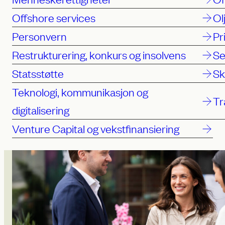
Offshore services
Ol
Personvern
Pr
Restrukturering, konkurs og insolvens
Se
Statsstøtte
Sk
Teknologi, kommunikasjon og
Tr
digitalisering
Venture Capital og vekstfinansiering