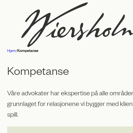
Hopp
til
innhold
Hjem
/
Kompetanse
Advokatfirmaet
Wiersholm
Kompetanse
Våre advokater har ekspertise på alle områder i
grunnlaget for relasjonene vi bygger med klient
spill.