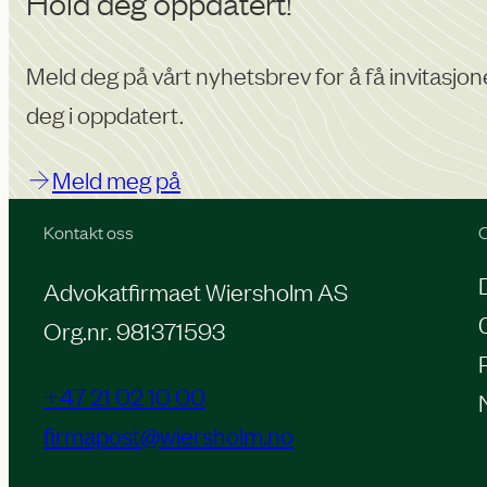
Hold deg oppdatert!
Meld deg på vårt nyhetsbrev for å få invitasjon
deg i oppdatert.
Meld meg på
Kontakt oss
O
Advokatfirmaet Wiersholm AS
Org.nr. 981371593
+47 21 02 10 00
firmapost@wiersholm.no