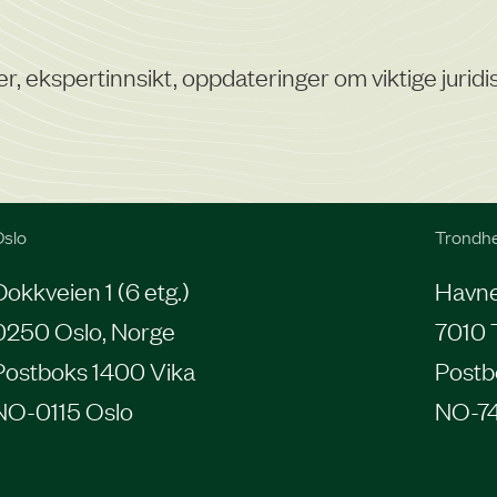
er, ekspertinnsikt, oppdateringer om viktige juri
slo
Trondh
Dokkveien 1 (6 etg.)
Havneg
0250 Oslo, Norge
7010 
Postboks 1400 Vika
Postb
NO-0115 Oslo
NO-7