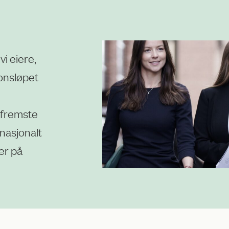
i eiere,
onsløpet
 fremste
rnasjonalt
er på