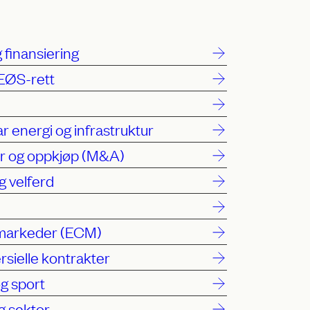
 finansiering
EØS-rett
r energi og infrastruktur
r og oppkjøp (M&A)
g velferd
lmarkeder (ECM)
ielle kontrakter
g sport
g sektor