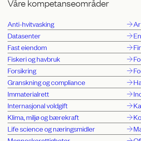
Våre kompetanseområder
Anti-hvitvasking
Ar
Datasenter
En
Fast eiendom
Fi
Fiskeri og havbruk
Fo
Forsikring
Fo
Granskning og compliance
Ha
Immaterialrett
In
Internasjonal voldgift
Ka
Klima, miljø og bærekraft
Ko
Life science og næringsmidler
Ma
Menneskerettigheter
Of