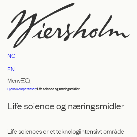
Hopp
til
innhold
NO
EN
Meny
Hjem
/
Kompetanser
/
Life science og næringsmidler
Advokatfirmaet
Wiersholm
Life science og næringsmidler
Life sciences er et teknologiintensivt område