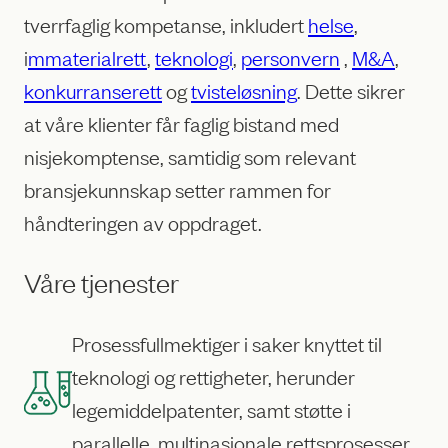
tverrfaglig kompetanse, inkludert
helse
,
i
mmaterialrett
,
teknologi
,
personvern
,
M&A
,
konkurranserett
og
tvisteløsning
. Dette sikrer
at våre klienter får faglig bistand med
nisjekomptense, samtidig som relevant
bransjekunnskap setter rammen for
håndteringen av oppdraget.
Våre tjenester
Prosessfullmektiger i saker knyttet til
teknologi og rettigheter, herunder
legemiddelpatenter, samt støtte i
parallelle, multinasjonale rettsprosesser.