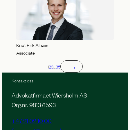
Knut Erik Alnæs
Associate
→
1
2
3
…
35
Kontakt oss
Advokatfirmaet Wiersholm AS
Org.nr. 981371593
+47 21 02 10 00
firmapost@wiersholm.no