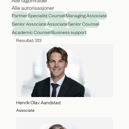
A
A
l
Partner
Specialist Counsel
Managing Associate
l
l
Senior Associate
Associate
Senior Counsel
l
e
Academic Counsel
Business support
e
f
Resultat: 313
a
a
u
g
t
o
o
m
r
r
i
å
Henrik Olav Aandstad
s
d
Associate
a
e
s
r