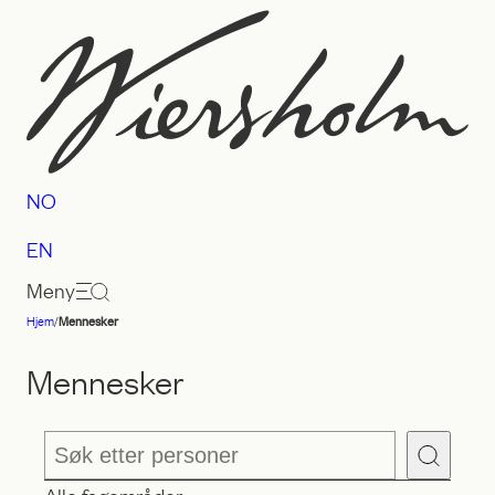
Hopp
til
innhold
NO
EN
Meny
Hjem
/
Mennesker
Advokatfirmaet
Wiersholm
Mennesker
Søk