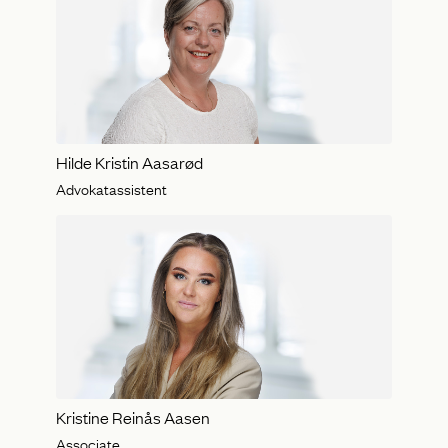
j
o
n
e
r
Hilde Kristin Aasarød
Advokatassistent
Kristine Reinås Aasen
Associate