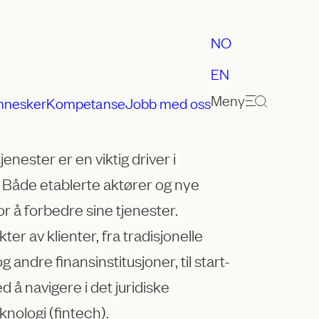
NO
EN
Meny
nnesker
Kompetanse
Jobb med oss
jenester er en viktig driver i
. Både etablerte aktører og nye
or å forbedre sine tjenester.
er av klienter, fra tradisjonelle
 andre finansinstitusjoner, til start-
 å navigere i det juridiske
knologi (fintech).