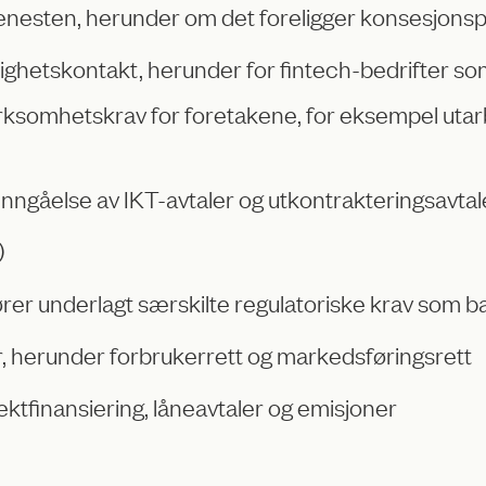
tjenesten, herunder om det foreligger konsesjonspl
etskontakt, herunder for fintech-bedrifter som
rksomhetskrav for foretakene, for eksempel utar
inngåelse av IKT-avtaler og utkontrakteringsavtal
)
rer underlagt særskilte regulatoriske krav som b
, herunder forbrukerrett og markedsføringsrett
ktfinansiering, låneavtaler og emisjoner