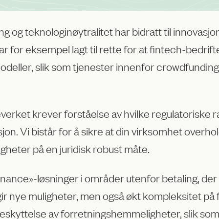
ng og teknologinøytralitet har bidratt til innovasj
 for eksempel lagt til rette for at fintech-bedrif
odeller, slik som tjenester innenfor crowdfundi
erket krever forståelse av hvilke regulatoriske r
on. Vi bistår for å sikre at din virksomhet overho
gheter på en juridisk robust måte.
nance»-løsninger i områder utenfor betaling, der F
gen gir nye muligheter, men også økt kompleksitet 
beskyttelse av forretningshemmeligheter, slik som