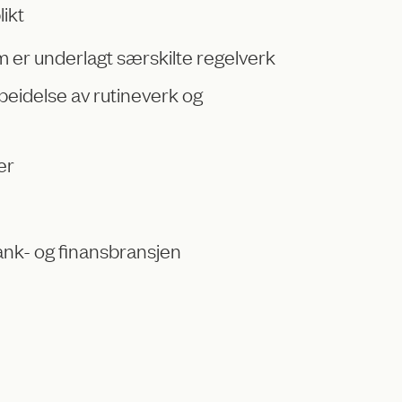
ikt
 er underlagt særskilte regelverk
beidelse av rutineverk og
er
ank- og finansbransjen