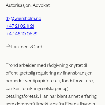
Autorisasjon: Advokat
tbj@wiersholm.no
+47 21 02 11 21
+47 48 10 05 81
Last ned vCard
Trond arbeider med rådgivning knyttet til
offentligrettslig regulering av finansbransjen,
herunder verdipapirforetak, fondsforvaltere,
banker, forsikringsselskaper og
betalingsforetak. Han har blant annet erfaring
som dommerfullmektig og fra Finanstilsynets