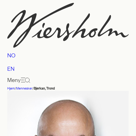
Hopp
til
innhold
NO
EN
Meny
Hjem
/
Mennesker
/
Bjerkan, Trond
Advokatfirmaet
Wiersholm