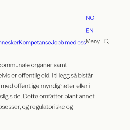
NO
EN
Meny
nnesker
Kompetanse
Jobb med oss
g kommunale organer samt
s er offentlig eid. I tillegg så bistår
 med offentlige myndigheter eller i
lig side. Dette omfatter blant annet
esser, og regulatoriske og
.