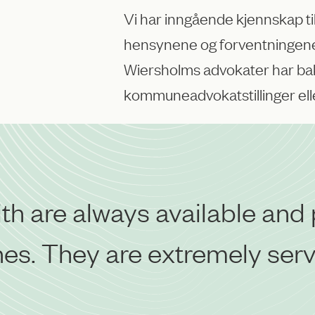
Vi har inngående kjennskap til
hensynene og forventningene 
Wiersholms advokater har ba
kommuneadvokatstillinger elle
th are always available and 
ines. They are extremely se