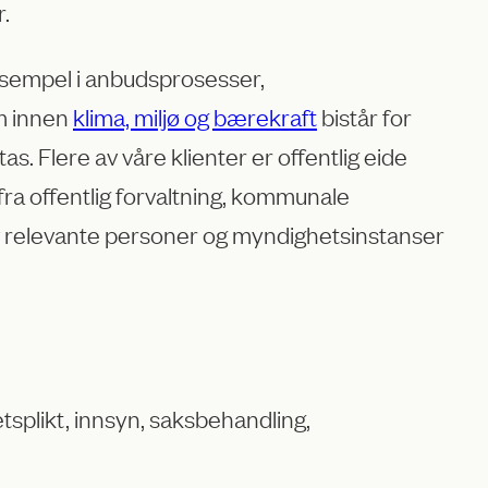
.
eksempel i anbudsprosesser,
am innen
klima, miljø og bærekraft
bistår for
s. Flere av våre klienter er offentlig eide
ra offentlig forvaltning, kommunale
 av relevante personer og myndighetsinstanser
etsplikt, innsyn, saksbehandling,