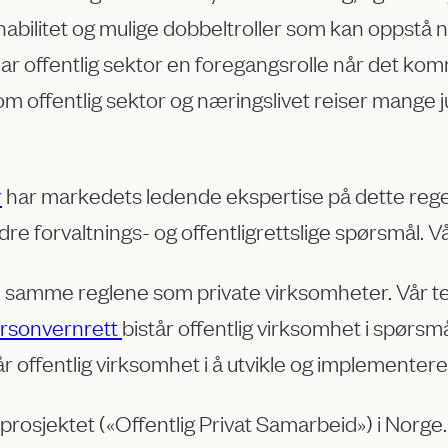
habilitet og mulige dobbeltroller som kan oppstå 
g har offentlig sektor en foregangsrolle når det k
om offentlig sektor og næringslivet reiser mange ju
r
har markedets ledende ekspertise på dette regelv
dre forvaltnings- og offentligrettslige spørsmål. V
de samme reglene som private virksomheter. Vår 
rsonvernrett
bistår offentlig virksomhet i spørs
år offentlig virksomhet i å utvikle og implementere
osjektet («Offentlig Privat Samarbeid») i Norge.