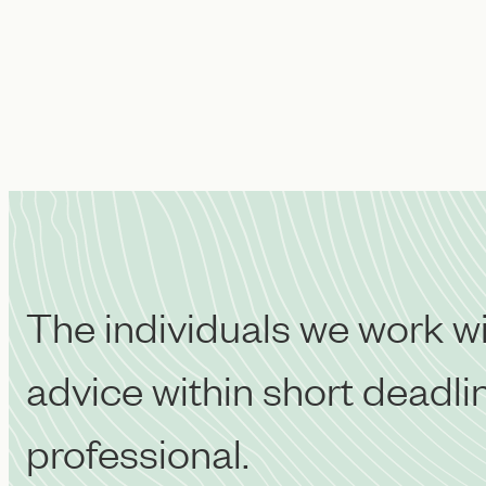
The individuals we work wi
advice within short deadl
professional.