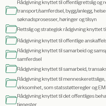
Rådgivning knyttet til offentligrettslig o
transport/samferdsel, bygg/anlegg, helse,
søknadsprosesser, høringer og tilsyn
Rettslig og strategisk rådgivning knyttet 
Rådgivning knyttet til offentlige anskaffel
Rådgivning knyttet til samarbeid og samsp
samferdsel
Rådgivning knyttet til samarbeid, transaks
Rådgivning knyttet til menneskerettslige, 
virksomhet, som statsstøtteregler og E
Rådgivning knyttet til det offentliges beh
tjenester