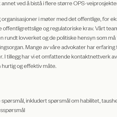
nnet ved å bistå i flere større OPS-veiprosjekter
 organisasjoner i møter med det offentlige, for 
 offentligrettslige og regulatoriske krav. Vårt te
n rundt lovverket og de politiske hensyn som må ta
ingsorgan. Mange av våre advokater har erfaring f
. I tillegg har vi et omfattende kontaktnettverk
n hurtig og effektiv måte.
ge spørsmål, inkludert spørsmål om habilitet, taush
lsspørsmål