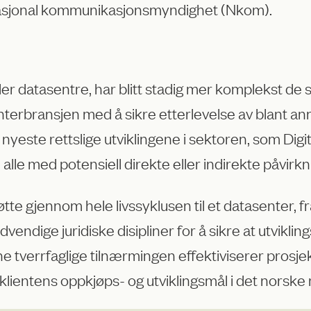
Nasjonal kommunikasjonsmyndighet (Nkom).
der datasentre, har blitt stadig mer komplekst de
terbransjen med å sikre etterlevelse av blant ann
de nyeste rettslige utviklingene i sektoren, som Dig
alle med potensiell direkte eller indirekte påvirkn
støtte gjennom hele livssyklusen til et datasenter,
dvendige juridiske disipliner for å sikre at utvikl
verrfaglige tilnærmingen effektiviserer prosjekt
klientens oppkjøps- og utviklingsmål i det norsk