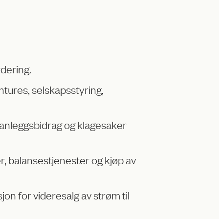
rdering.
ntures, selskapsstyring,
 anleggsbidrag og klagesaker
er, balansestjenester og kjøp av
n for videresalg av strøm til