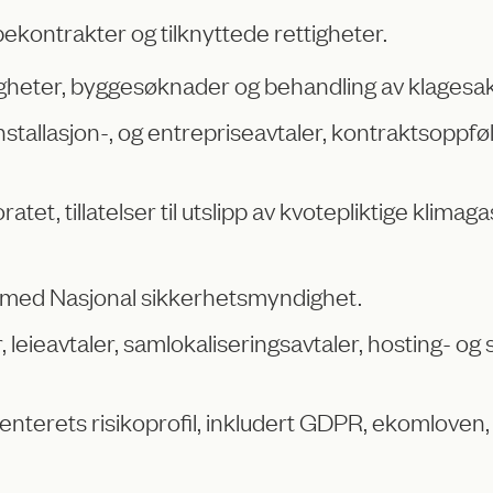
ekontrakter og tilknyttede rettigheter.
gheter, byggesøknader og behandling av klagesak
installasjon-, og entrepriseavtaler, kontraktsoppf
tet, tillatelser til utslipp av kvotepliktige klimag
g med Nasjonal sikkerhetsmyndighet.
 leieavtaler, samlokaliseringsavtaler, hosting- og
senterets risikoprofil, inkludert GDPR, ekomloven