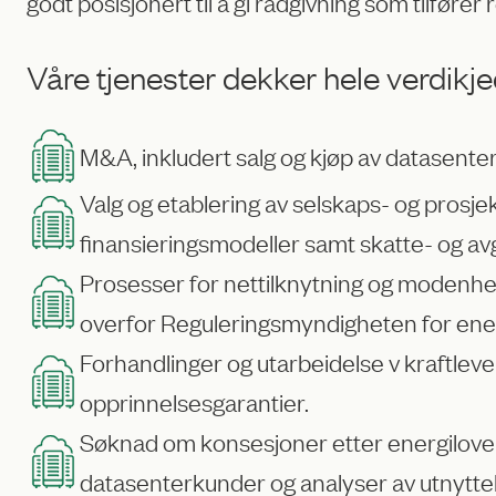
godt posisjonert til å gi rådgivning som tilfører r
Våre tjenester dekker hele verdikje
M&A, inkludert salg og kjøp av datasenter
Valg og etablering av selskaps- og prosje
finansieringsmodeller samt skatte- og avg
Prosesser for nettilknytning og modenhe
overfor Reguleringsmyndigheten for ene
Forhandlinger og utarbeidelse v kraftlever
opprinnelsesgarantier.
Søknad om konsesjoner etter energiloven,
datasenterkunder og analyser av utnytt