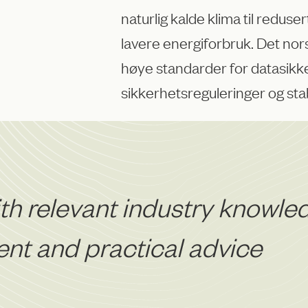
naturlig kalde klima til redus
lavere energiforbruk. Det nor
høye standarder for datasikker
sikkerhetsreguleringer og sta
h relevant industry knowled
ient and practical advice