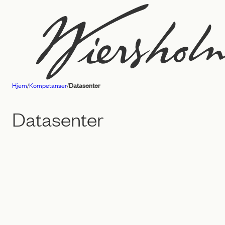
Hopp
til
innhold
Hjem
/
Kompetanser
/
Datasenter
Advokatfirmaet
Wiersholm
Datasenter