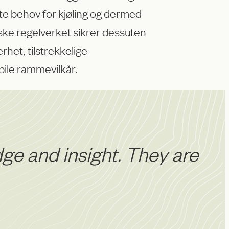
erte behov for kjøling og dermed
ske regelverket sikrer dessuten
het, tilstrekkelige
bile rammevilkår.
ge and insight. They are