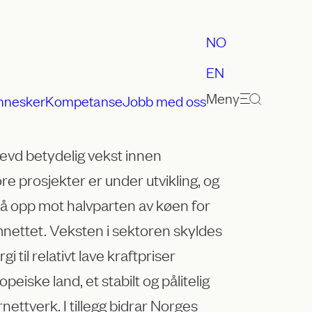
NO
EN
Meny
nnesker
Kompetanse
Jobb med oss
evd betydelig vekst innen
e prosjekter er under utvikling, og
nå opp mot halvparten av køen for
ømnettet. Veksten i sektoren skyldes
i til relativt lave kraftpriser
iske land, et stabilt og pålitelig
nettverk. I tillegg bidrar Norges