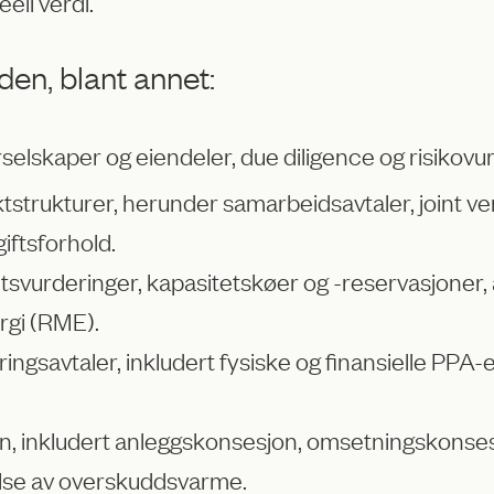
eell verdi.
den, blant annet:
selskaper og eiendeler, due diligence og risikovu
ktstrukturer, herunder samarbeidsavtaler, joint ve
iftsforhold.
tsvurderinger, kapasitetskøer og -reservasjoner,
rgi (RME).
ingsavtaler, inkludert fysiske og finansielle PPA-
 inkludert anleggskonsesjon, omsetningskonsesjo
else av overskuddsvarme.