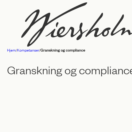
Hopp
til
innhold
Hjem
/
Kompetanser
/
Granskning og compliance
Advokatfirmaet
Wiersholm
Granskning og complianc