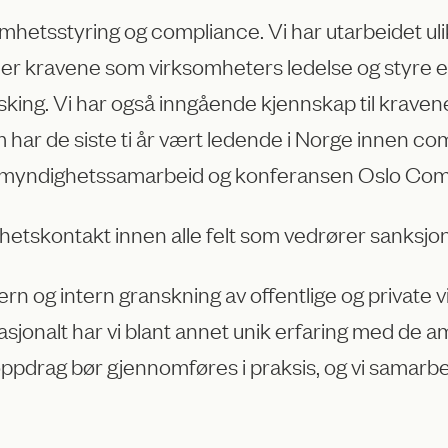
mhetsstyring og compliance. Vi har utarbeidet u
nner kravene som virksomheters ledelse og styre e
sking. Vi har også inngående kjennskap til kraven
ar de siste ti år vært ledende i Norge innen compl
 myndighetssamarbeid og konferansen Oslo Com
etskontakt innen alle felt som vedrører sanksjon
rn og intern granskning av offentlige og private v
asjonalt har vi blant annet unik erfaring med de 
pdrag bør gjennomføres i praksis, og vi samarbei