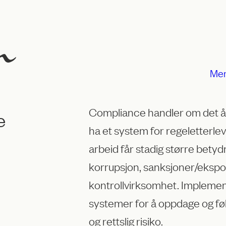
Me
Compliance handler om det å e
e
ha et system for regeletterl
arbeid får stadig større bety
korrupsjon, sanksjoner/ekspor
kontrollvirksomhet. Implemen
systemer for å oppdage og f
og rettslig risiko.