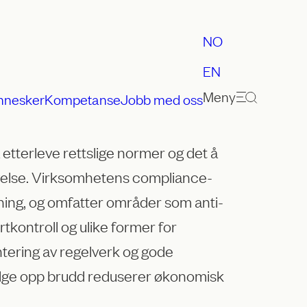
NO
EN
Meny
nnesker
Kompetanse
Jobb med oss
tterleve rettslige normer og det å
evelse. Virksomhetens compliance-
dning, og omfatter områder som anti-
tkontroll og ulike former for
tering av regelverk og gode
ølge opp brudd reduserer økonomisk