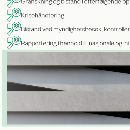
Granskning og bistand i etterfølgende 
Krisehåndtering
Bistand ved myndighetsbesøk, kontroller
Rapportering i henhold til nasjonale og i