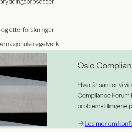
oppryddingsprosesser
 og etterforskninger
nternasjonale regelverk
Oslo Complian
Hver år samler vi vi
Compliance Forum fo
problemstillingene
Les mer om konf