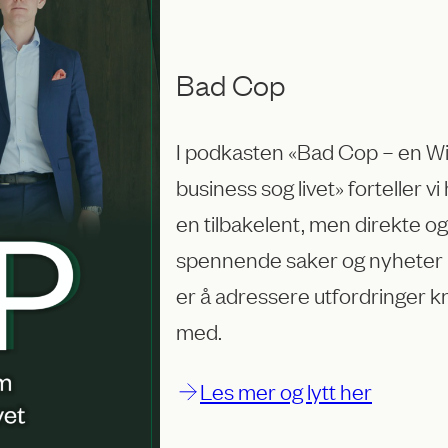
Bad Cop
I podkasten «Bad Cop – en W
business sog livet» forteller v
en tilbakelent, men direkte og
spennende saker og nyheter p
er å adressere utfordringer kn
med.
Les mer og lytt her