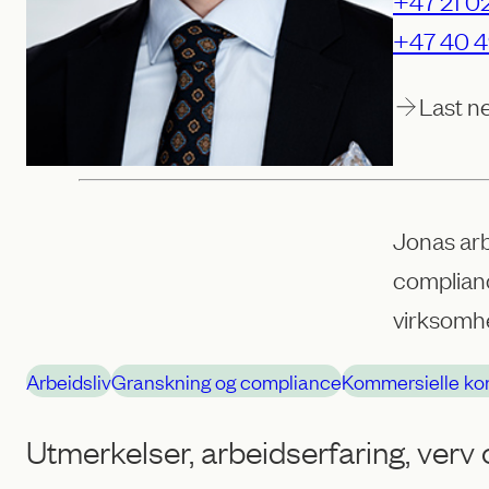
+47 21 02
+47 40 4
Last n
Jonas arb
complianc
virksomhe
Arbeidsliv
Granskning og compliance
Kommersielle kon
Utmerkelser, arbeidserfaring, verv