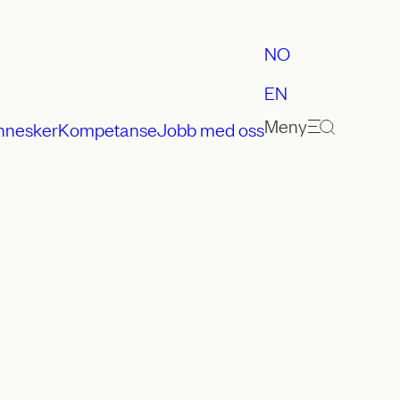
NO
EN
Meny
nnesker
Kompetanse
Jobb med oss