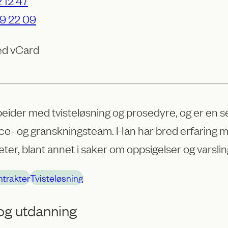
 12 47
9 22 09
ed vCard
eider med tvisteløsning og prosedyre, og er en s
e- og granskningsteam. Han har bred erfaring med
ter, blant annet i saker om oppsigelser og varsling
trakter
Tvisteløsning
 og utdanning