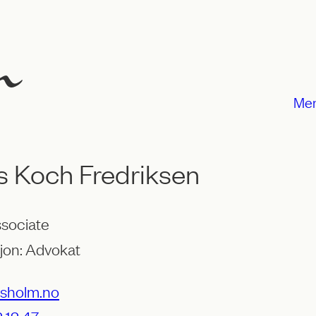
Me
s Koch Fredriksen
ssociate
jon: Advokat
rsholm.no