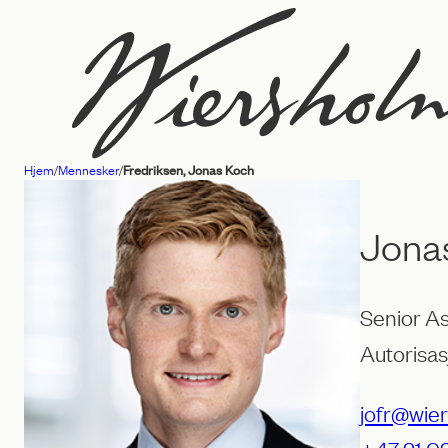
Hopp
til
innhold
Hjem
/
Mennesker
/
Fredriksen, Jonas Koch
Advokatfirmaet
Wiersholm
Jona
Senior A
Autorisas
jofr@wie