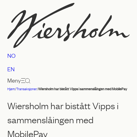
Hopp
til
innhold
NO
EN
Meny
Hjem
/
Transaksjoner
/
Wiersholm har bistått Vipps i sammenslåingen med MobilePay
Advokatfirmaet
Wiersholm
Wiersholm har bistått Vipps i
sammenslåingen med
MobilePay