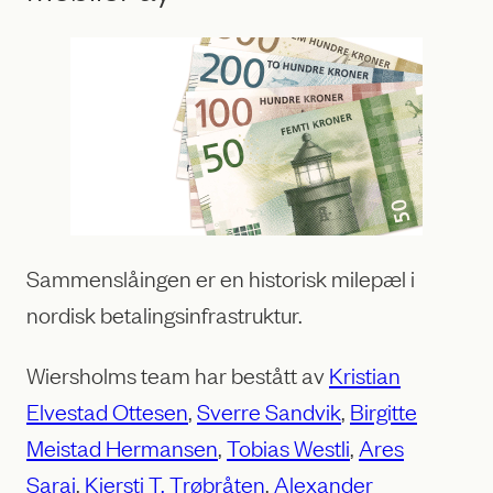
Sammenslåingen er en historisk milepæl i
nordisk betalingsinfrastruktur.
Wiersholms team har bestått av
Kristian
Elvestad Ottesen
,
Sverre Sandvik
,
Birgitte
Meistad Hermansen
,
Tobias Westli
,
Ares
Saraj
,
Kjersti T. Trøbråten
,
Alexander