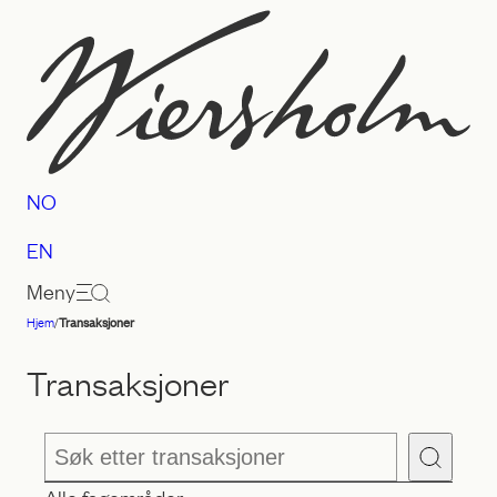
Hopp
til
innhold
NO
EN
Meny
Hjem
/
Transaksjoner
Advokatfirmaet
Wiersholm
Transaksjoner
S
ø