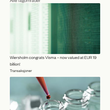
A
k
l
l
e
f
a
g
o
Wiersholm congrats Visma – now valued at EUR 19
billion!
m
Transaksjoner
r
å
d
e
r