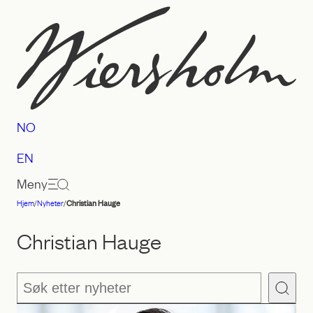
Hopp
til
innhold
NO
EN
Meny
Hjem
/
Nyheter
/
Christian Hauge
Advokatfirmaet
Wiersholm
Christian Hauge
Søk