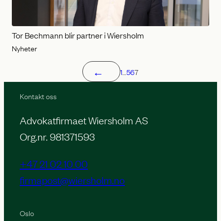
Tor Bechmann blir partner i Wiersholm
Nyheter
←
1
…
5
6
7
Kontakt oss
Advokatfirmaet Wiersholm AS
Org.nr. 981371593
+47 21 02 10 00
firmapost@wiersholm.no
Oslo