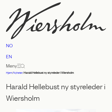
Hopp
til
innhold
NO
EN
Meny
Hjem
/
Nyheter
/
Harald Hellebust ny styreleder i Wiersholm
Advokatfirmaet
Wiersholm
Harald Hellebust ny styreleder i
Wiersholm