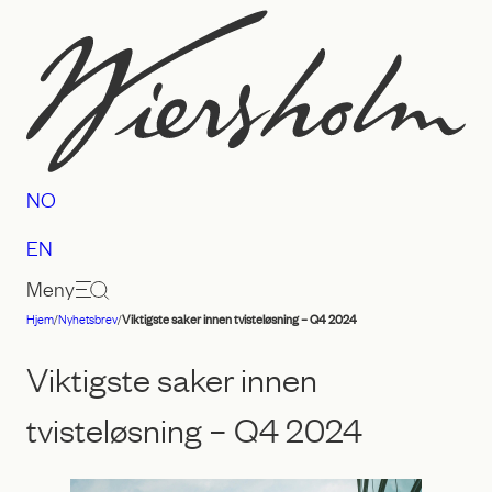
Hopp
til
innhold
NO
EN
Meny
Hjem
/
Nyhetsbrev
/
Viktigste saker innen tvisteløsning – Q4 2024
Advokatfirmaet
Wiersholm
Viktigste saker innen
tvisteløsning – Q4 2024