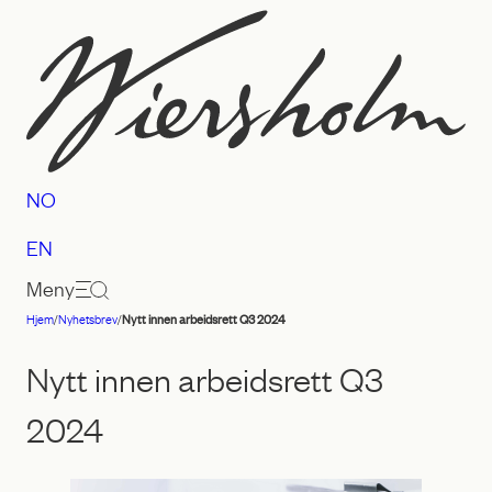
Hopp
til
innhold
NO
EN
Meny
Hjem
/
Nyhetsbrev
/
Nytt innen arbeidsrett Q3 2024
Advokatfirmaet
Wiersholm
Nytt innen arbeidsrett Q3
2024