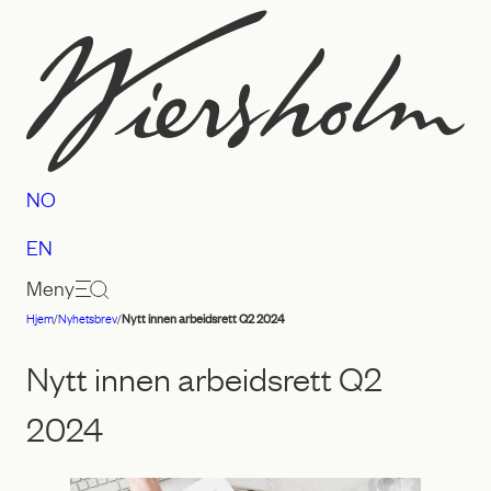
Hopp
til
innhold
NO
EN
Meny
Hjem
/
Nyhetsbrev
/
Nytt innen arbeidsrett Q2 2024
Advokatfirmaet
Wiersholm
Nytt innen arbeidsrett Q2
2024