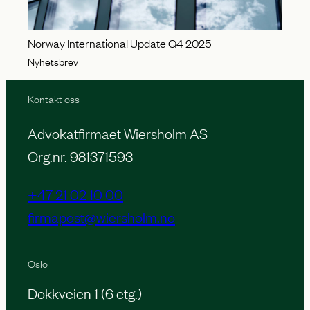
Norway International Update Q4 2025
Nyhetsbrev
Kontakt oss
Advokatfirmaet Wiersholm AS
Org.nr. 981371593
+47 21 02 10 00
firmapost@wiersholm.no
Oslo
Dokkveien 1 (6 etg.)