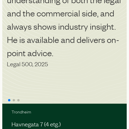
Ch
and the commercial side, and
always shows industry insight.
He is available and delivers on-
point advice.
Legal 500, 2025
Trondheim
Havnegata 7 (4 etg.)