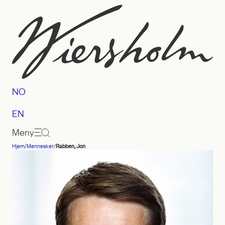
Hopp
til
innhold
NO
EN
Meny
Hjem
/
Mennesker
/
Rabben, Jon
Advokatfirmaet
Wiersholm