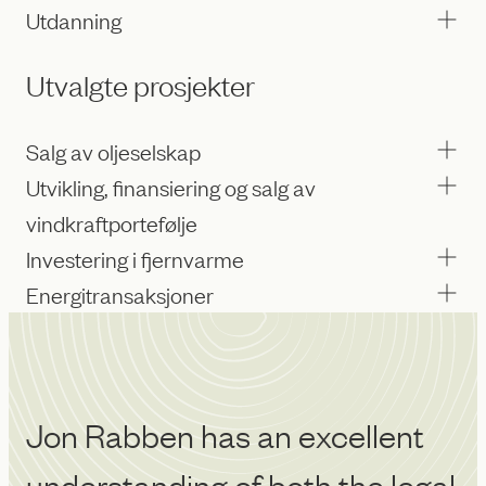
Utdanning
Utvalgte prosjekter
Salg av oljeselskap
Utvikling, finansiering og salg av
vindkraftportefølje
Investering i fjernvarme
Energitransaksjoner
Jon Rabben has an excellent
J
understanding of both the legal
d