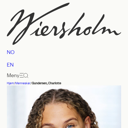
Hopp
til
innhold
NO
EN
Meny
Hjem
/
Mennesker
/
Gundersen, Charlotte
Advokatfirmaet
Wiersholm