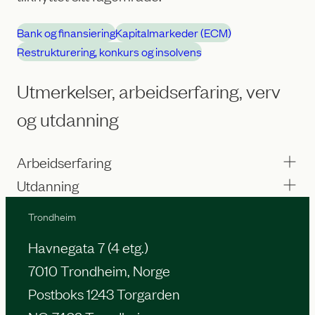
Bank og finansiering
Kapitalmarkeder (ECM)
Restrukturering, konkurs og insolvens
Utmerkelser, arbeidserfaring, verv
og utdanning
Arbeidserfaring
Utdanning
Trondheim
Havnegata 7 (4 etg.)
7010 Trondheim, Norge
Postboks 1243 Torgarden