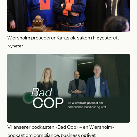
Wiersholm prosederer Karasjok-saken i Høyesterett
Nyheter
Vi lanserer podkasten «Bad Cop» – en Wiersholm-
podkast om compliance, business og livet