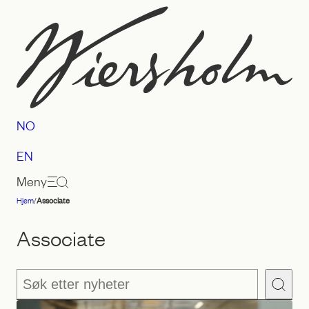
Hopp
til
innhold
NO
EN
Meny
Hjem
/
Associate
Advokatfirmaet
Wiersholm
Associate
Søk