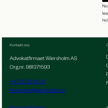
No
le
Ny
Kontakt oss
O
Advokatfirmaet Wiersholm AS
Org.nr. 981371593
+47 21 02 10 00
firmapost@wiersholm.no
Personvernerklæring