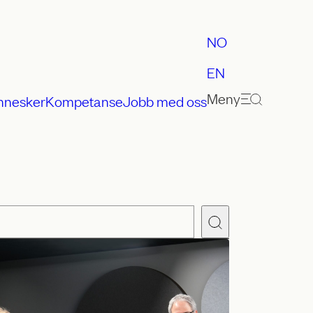
NO
EN
Meny
nnesker
Kompetanse
Jobb med oss