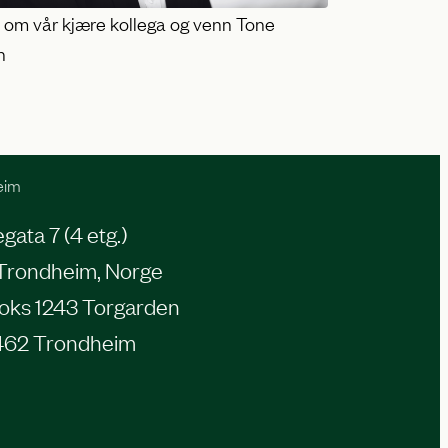
e om vår kjære kollega og venn Tone
n
eim
ata 7 (4 etg.)
Trondheim, Norge
oks 1243 Torgarden
462 Trondheim