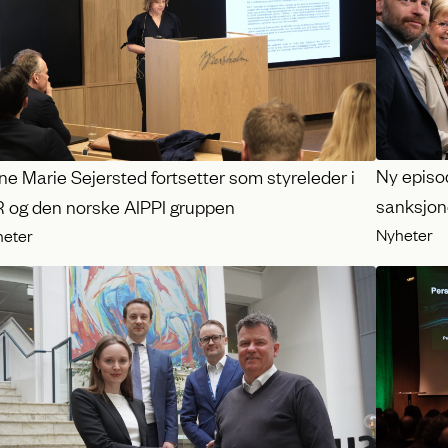
Ny episod
e Marie Sejersted fortsetter som styreleder i
sanksjone
R og den norske AIPPI gruppen
Nyheter
heter