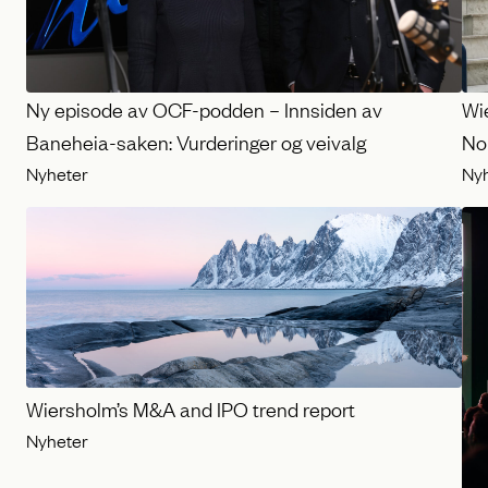
Ny episode av OCF-podden – Innsiden av
Wi
Baneheia-saken: Vurderinger og veivalg
No
Nyheter
Ny
Wiersholm’s M&A and IPO trend report
Nyheter