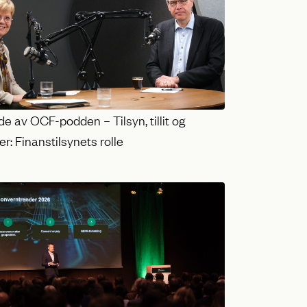
e av OCF-podden – Tilsyn, tillit og
r: Finanstilsynets rolle