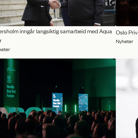
ersholm inngår langsiktig samarbeid med Aqua
Oslo Pri
r
Nyheter
heter