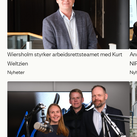
Wiersholm styrker arbeidsrettsteamet med Kurt
Ann
Weltzien
NI
Nyheter
Ny