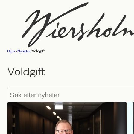
Hopp
til
innhold
Hjem
/
Nyheter
/
Voldgift
Advokatfirmaet
Wiersholm
Voldgift
Søk