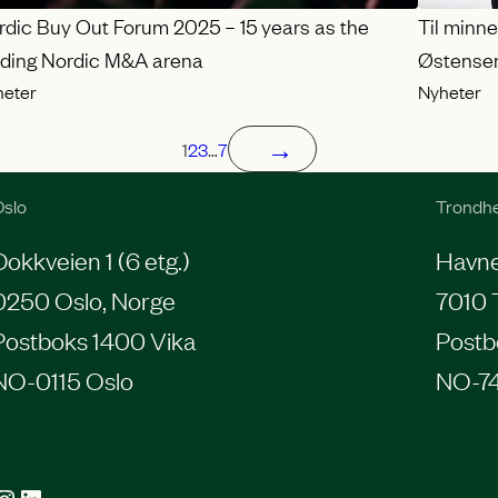
rdic Buy Out Forum 2025 – 15 years as the
Til minn
ading Nordic M&A arena
Østense
heter
Nyheter
→
1
2
3
…
7
slo
Trondh
Dokkveien 1 (6 etg.)
Havneg
0250 Oslo, Norge
7010 
Postboks 1400 Vika
Postb
NO-0115 Oslo
NO-7