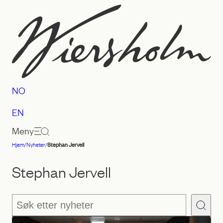
Hopp
til
innhold
NO
EN
Meny
Hjem
/
Nyheter
/
Stephan Jervell
Advokatfirmaet
Wiersholm
Stephan Jervell
Søk