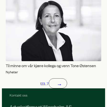
Til minne om vår kjære kollega og venn Tone Østensen
Nyheter
→
1
2
3
…
7
Kontakt oss
Advokatfirmaet Wiersholm AS