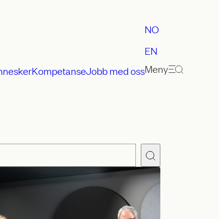
NO
EN
Meny
nnesker
Kompetanse
Jobb med oss