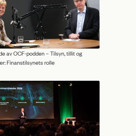
e av OCF-podden – Tilsyn, tillit og
r: Finanstilsynets rolle