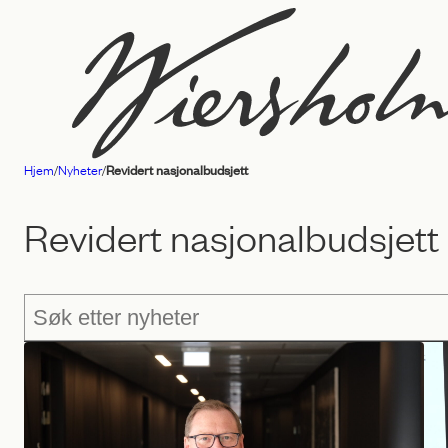
Hopp
til
innhold
Hjem
/
Nyheter
/
Revidert nasjonalbudsjett
Advokatfirmaet
Wiersholm
Revidert nasjonalbudsjett
Søk