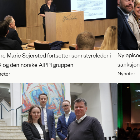
Ny episod
e Marie Sejersted fortsetter som styreleder i
sanksjone
R og den norske AIPPI gruppen
Nyheter
heter