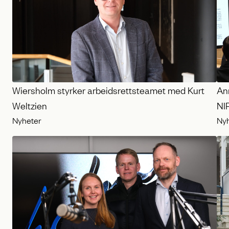
Wiersholm styrker arbeidsrettsteamet med Kurt
Ann
Weltzien
NI
Nyheter
Ny