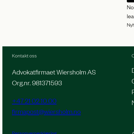
No
le
Ny
Kontakt oss
O
Advokatfirmaet Wiersholm AS
Org.nr. 981371593
+47 21 02 10 00
firmapost@wiersholm.no
Personvernerklæring