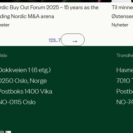
rdic Buy Out Forum 2025 – 15 years as the
Til minn
ading Nordic M&A arena
Østense
heter
Nyheter
→
1
2
3
…
7
slo
Trondh
Dokkveien 1 (6 etg.)
Havneg
0250 Oslo, Norge
7010 
Postboks 1400 Vika
Postb
NO-0115 Oslo
NO-7