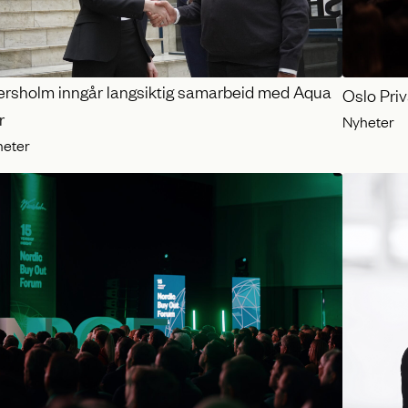
ersholm inngår langsiktig samarbeid med Aqua
Oslo Pri
r
Nyheter
heter