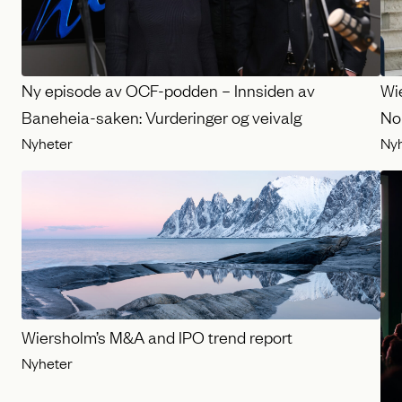
Ny episode av OCF-podden – Innsiden av
Wi
Baneheia-saken: Vurderinger og veivalg
No
Nyheter
Ny
Wiersholm’s M&A and IPO trend report
Nyheter