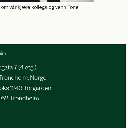
e om vår kjære kollega og venn Tone
n
eim
ata 7 (4 etg.)
Trondheim, Norge
oks 1243 Torgarden
462 Trondheim