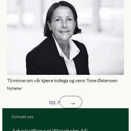
Til minne om vår kjære kollega og venn Tone Østensen
Nyheter
→
1
2
3
…
7
Kontakt oss
Advokatfirmaet Wiersholm AS