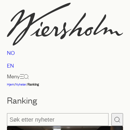
Hopp
til
innhold
NO
EN
Meny
Hjem
/
Nyheter
/
Ranking
Advokatfirmaet
Wiersholm
Ranking
Søk