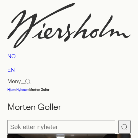
Hopp
til
innhold
NO
EN
Meny
Hjem
/
Nyheter
/
Morten Goller
Advokatfirmaet
Wiersholm
Morten Goller
Søk