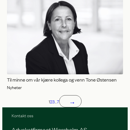
Til minne om vår kjære kollega og venn Tone Østensen
Nyheter
→
1
2
3
…
7
Kontakt oss
Advokatfirmaet Wiersholm AS