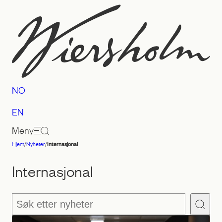
Hopp
til
innhold
NO
EN
Meny
Hjem
/
Nyheter
/
Internasjonal
Advokatfirmaet
Wiersholm
Internasjonal
Søk