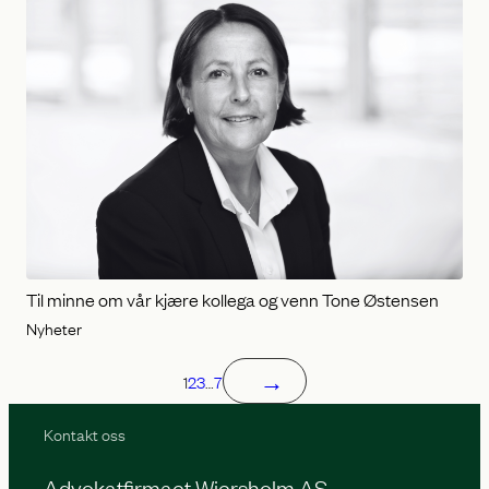
Til minne om vår kjære kollega og venn Tone Østensen
Nyheter
→
1
2
3
…
7
Kontakt oss
Advokatfirmaet Wiersholm AS