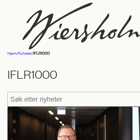
Hopp
til
innhold
Hjem
/
Nyheter
/
IFLR1000
Advokatfirmaet
Wiersholm
IFLR1000
Søk