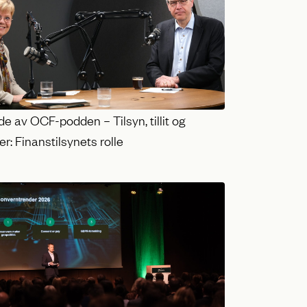
e av OCF-podden – Tilsyn, tillit og
r: Finanstilsynets rolle