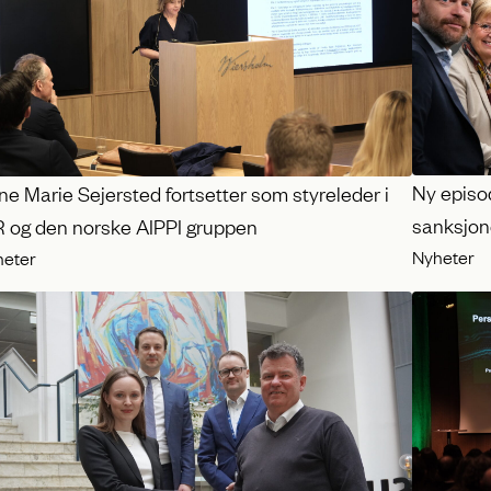
Ny episod
e Marie Sejersted fortsetter som styreleder i
sanksjone
R og den norske AIPPI gruppen
Nyheter
heter