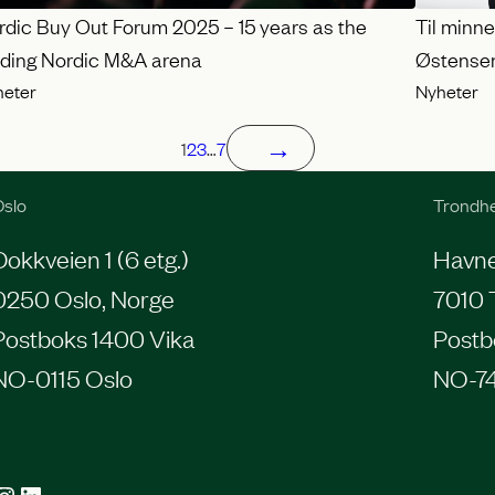
rdic Buy Out Forum 2025 – 15 years as the
Til minn
ading Nordic M&A arena
Østense
heter
Nyheter
→
1
2
3
…
7
slo
Trondh
Dokkveien 1 (6 etg.)
Havneg
0250 Oslo, Norge
7010 
Postboks 1400 Vika
Postb
NO-0115 Oslo
NO-7