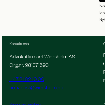
No
le
Ny
Kontakt oss
O
Advokatfirmaet Wiersholm AS
Org.nr. 981371593
+47 21 02 10 00
firmapost@wiersholm.no
Personvernerklæring