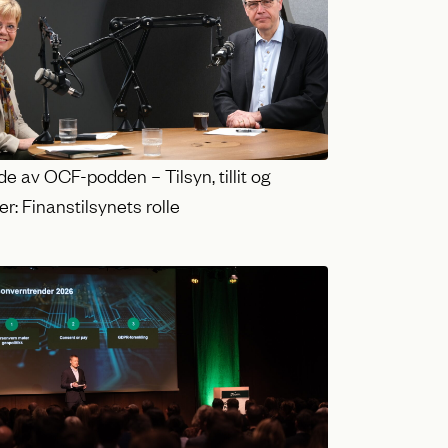
e av OCF-podden – Tilsyn, tillit og
r: Finanstilsynets rolle