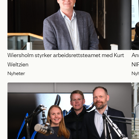
Wiersholm styrker arbeidsrettsteamet med Kurt
Ann
Weltzien
NI
Nyheter
Ny