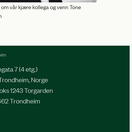
e om vår kjære kollega og venn Tone
n
eim
ata 7 (4 etg.)
Trondheim, Norge
oks 1243 Torgarden
462 Trondheim