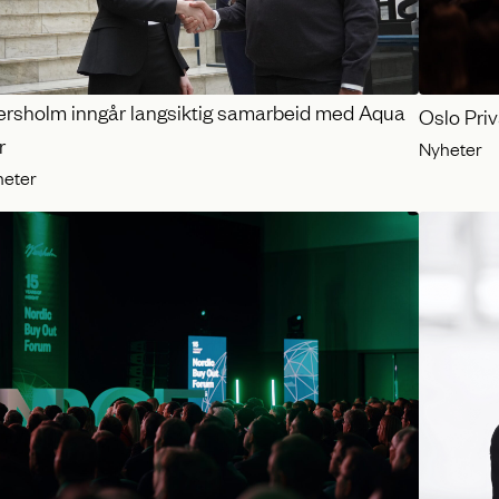
ersholm inngår langsiktig samarbeid med Aqua
Oslo Pri
r
Nyheter
heter