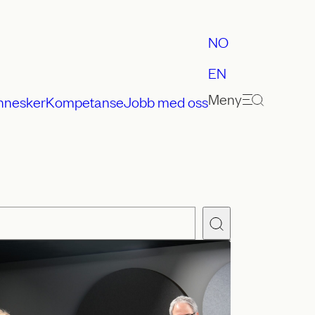
NO
EN
Meny
nnesker
Kompetanse
Jobb med oss