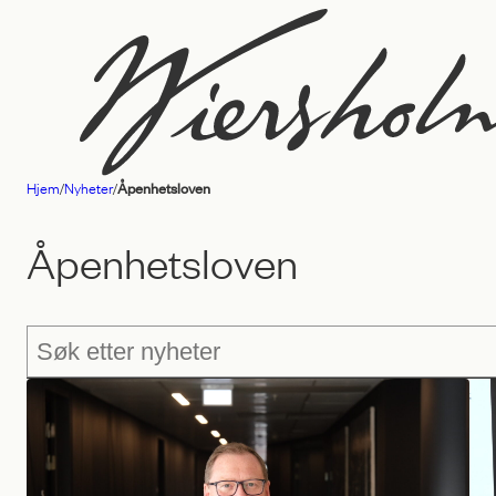
Hopp
til
innhold
Hjem
/
Nyheter
/
Åpenhetsloven
Advokatfirmaet
Wiersholm
Åpenhetsloven
Søk