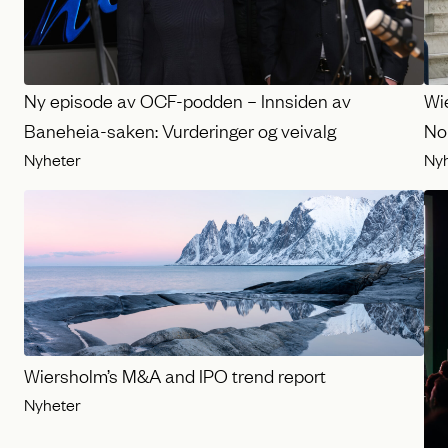
Ny episode av OCF-podden – Innsiden av
Wi
Baneheia-saken: Vurderinger og veivalg
No
Nyheter
Ny
Wiersholm’s M&A and IPO trend report
Nyheter