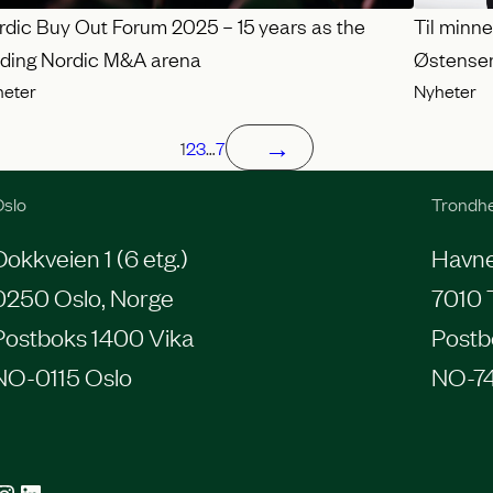
rdic Buy Out Forum 2025 – 15 years as the
Til minn
ading Nordic M&A arena
Østense
heter
Nyheter
→
1
2
3
…
7
slo
Trondh
Dokkveien 1 (6 etg.)
Havneg
0250 Oslo, Norge
7010 
Postboks 1400 Vika
Postb
NO-0115 Oslo
NO-7