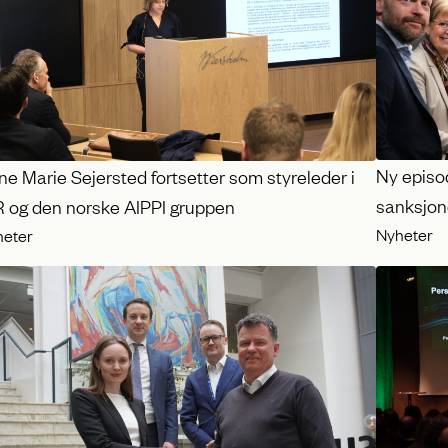
Ny episod
e Marie Sejersted fortsetter som styreleder i
sanksjone
R og den norske AIPPI gruppen
Nyheter
heter