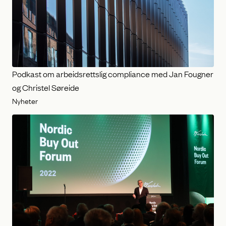
Podkast om arbeidsrettslig compliance med Jan Fougner
og Christel Søreide
Nyheter