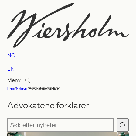
Hopp
til
innhold
NO
EN
Meny
Hjem
/
Nyheter
/
Advokatene forklarer
Advokatfirmaet
Wiersholm
Advokatene forklarer
Søk