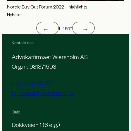
Nordic Buy Out Forum 2022 – highlights
Nyheter
←
→
1
…
4
5
6
7
Kontakt oss
Advokatfirmaet Wiersholm AS
Org.nr. 981371593
+47 21 02 10 00
firmapost@wiersholm.no
Oslo
Dokkveien 1 (6 etg.)