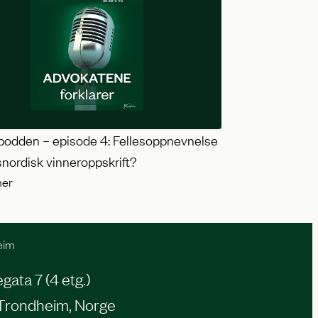
podden – episode 4: Fellesoppnevnelse
snordisk vinneroppskrift?
ner
eim
ata 7 (4 etg.)
Trondheim, Norge