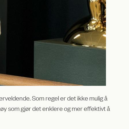
rveldende. Som regel er det ikke mulig å
tøy som gjør det enklere og mer effektivt å