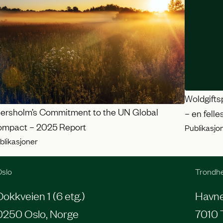
Woldgifts
ersholm’s Commitment to the UN Global
– en felle
mpact – 2025 Report
Publikasjo
blikasjoner
slo
Trondh
Dokkveien 1 (6 etg.)
Havneg
0250 Oslo, Norge
7010 