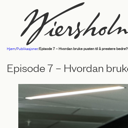
Hopp
til
innhold
Hjem
/
Publikasjoner
/
Episode 7 – Hvordan bruke pusten til å prestere bedre?
Advokatfirmaet
Wiersholm
Episode 7 – Hvordan bruke