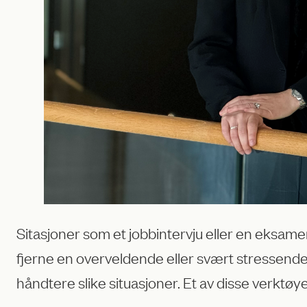
Sitasjoner som et jobbintervju eller en eksa
fjerne en overveldende eller svært stressende 
håndtere slike situasjoner. Et av disse verktøy