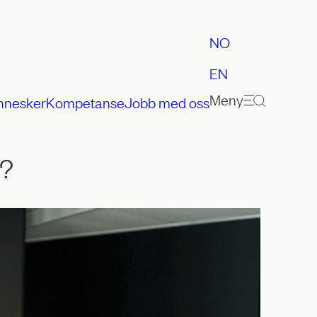
NO
EN
Meny
nnesker
Kompetanse
Jobb med oss
e?