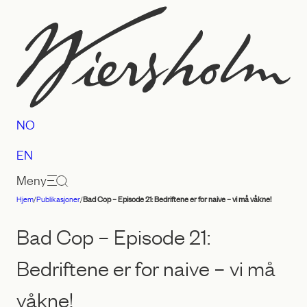
Hopp
til
innhold
NO
EN
Meny
Hjem
/
Publikasjoner
/
Bad Cop – Episode 21: Bedriftene er for naive – vi må våkne!
Advokatfirmaet
Wiersholm
Bad Cop – Episode 21:
Bedriftene er for naive – vi må
våkne!