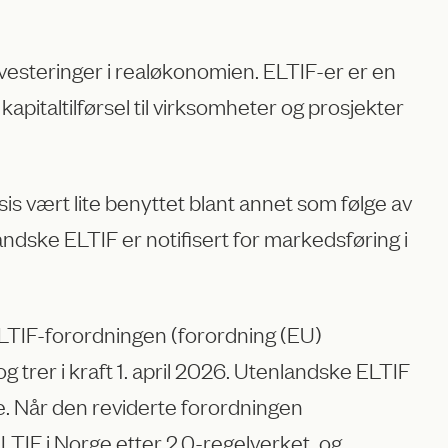
investeringer i realøkonomien. ELTIF-er er en
 kapitaltilførsel til virksomheter og prosjekter
is vært lite benyttet blant annet som følge av
ndske ELTIF er notifisert for markedsføring i
LTIF-forordningen (forordning (EU)
g trer i kraft 1. april 2026. Utenlandske ELTIF
ge. Når den reviderte forordningen
LTIF i Norge etter 2.0-regelverket, og