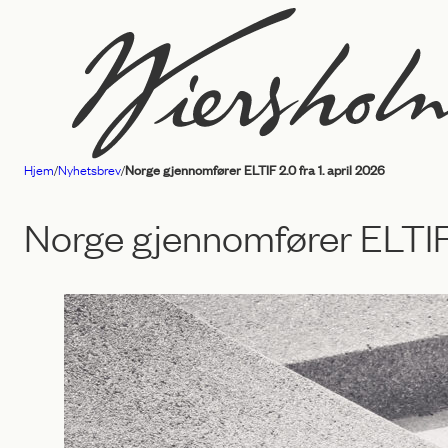
Hopp
til
innhold
Hjem
/
Nyhetsbrev
/
Norge gjennomfører ELTIF 2.0 fra 1. april 2026
Advokatfirmaet
Wiersholm
Norge gjennomfører ELTIF 2