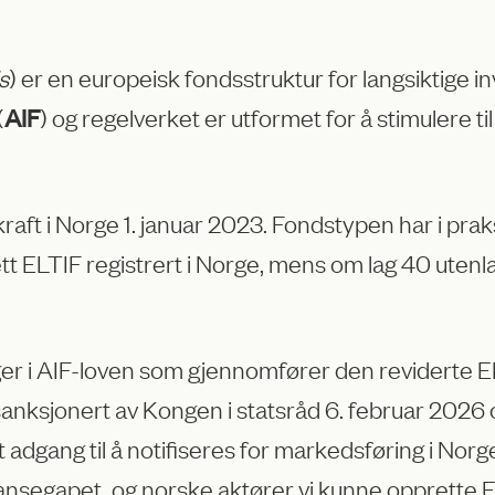
s
) er en europeisk fondsstruktur for langsiktige 
(
) og regelverket er utformet for å stimulere til
AIF
aft i Norge 1. januar 2023. Fondstypen har i praks
 ELTIF registrert i Norge, mens om lag 40 utenla
ger i AIF-loven som gjennomfører den reviderte E
 sanksjonert av Kongen i statsråd 6. februar 2026 o
 adgang til å notifiseres for markedsføring i Nor
ansegapet, og norske aktører vi kunne opprette E