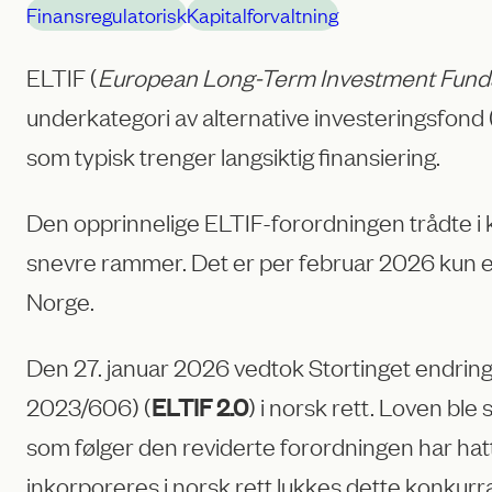
Finansregulatorisk
Kapitalforvaltning
ELTIF (
European Long-Term Investment Fund
underkategori av alternative investeringsfond 
som typisk trenger langsiktig finansiering.
Den opprinnelige ELTIF-forordningen trådte i kr
snevre rammer. Det er per februar 2026 kun ett
Norge.
Den 27. januar 2026 vedtok Stortinget endrin
2023/606) (
) i norsk rett. Loven ble
ELTIF 2.0
som følger den reviderte forordningen har hatt
inkorporeres i norsk rett lukkes dette konkurr