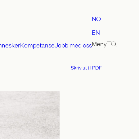
NO
EN
Meny
nnesker
Kompetanse
Jobb med oss
Skriv ut til PDF