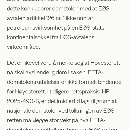
dette konkluderer domstolen med at EØS-
avtalen artikkel 126 nr. 1 ikke unntar
petroleumsvirksomhet på en EØS-stats
kontinentalsokkel fra EØS-avtalens
virkeområde.
Det er likevel verd å merke seg at Høyesterett
nå skal avsi endelig dom i saken. EFTA-
domstolens uttalelser er ikke formelt bindende
for Høyesterett. I tidligere rettspraksis, HR-
2025-490-S, er det imidlertid lagt til grunn at
nasjonale domstoler ved tolkningen av EØS-
retten må «legge stor vekt på hva EFTA-
domstolen har uttalt om hvordan EØS-retten