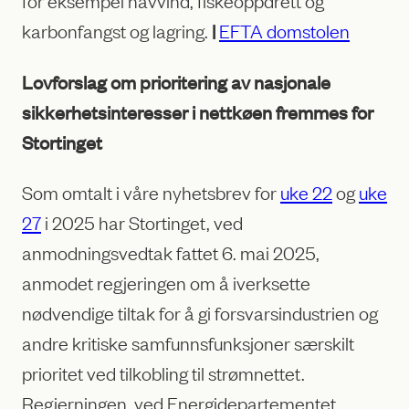
for eksempel havvind, fiskeoppdrett og
karbonfangst og lagring.
|
EFTA domstolen
Lovforslag om prioritering av nasjonale
sikkerhetsinteresser i nettkøen fremmes for
Stortinget
Som omtalt i våre nyhetsbrev for
uke 22
og
uke
27
i 2025 har Stortinget, ved
anmodningsvedtak fattet 6. mai 2025,
anmodet regjeringen om å iverksette
nødvendige tiltak for å gi forsvarsindustrien og
andre kritiske samfunnsfunksjoner særskilt
prioritet ved tilkobling til strømnettet.
Regjerningen, ved Energidepartementet,