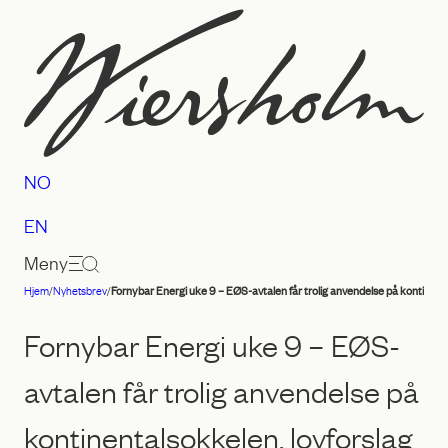
Hopp
til
innhold
NO
EN
Meny
Hjem
/
Nyhetsbrev
/
Fornybar Energi uke 9 – EØS-avtalen får trolig anvendelse på kontinenta
Advokatfirmaet
Wiersholm
Fornybar Energi uke 9 – EØS-
avtalen får trolig anvendelse på
kontinentalsokkelen, lovforslag