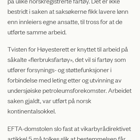
på ulike norskregistrerte fartøy. Det er ikke
bestridt i saken at saksøkerne fikk lavere lønn
enn innleiers egne ansatte, til tross for at de
utførte samme arbeid.
Tvisten for Høyesterett er knyttet til arbeid på
såkalte «flerbruksfartøy», det vil si fartøy som
utfører forsynings- og støttefunksjoner i
forbindelse med leting etter og utvinning av
undersjøiske petroleumsforekomster. Arbeidet
saken gjaldt, var utført på norsk
kontinentalsokkel.
EFTA-domstolen slo fast at vikarbyrådirektivet
artikkel 5 må tolkes slik at bestemmelsen får