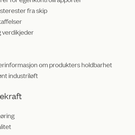
asterester fra skip
kaffelser
g verdikjeder
kerinformasjon om produkters holdbarhet
t industriløft
ekraft
høring
litet