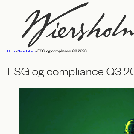
Hopp
til
innhold
Hjem
/
Nyhetsbrev
/
ESG og compliance Q3 2023
Advokatfirmaet
Wiersholm
ESG og compliance Q3 2