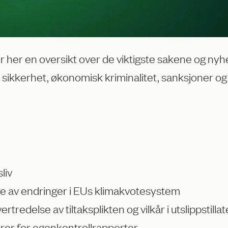
her en oversikt over de viktigste sakene og nyhet
 sikkerhet, økonomisk kriminalitet, sanksjoner og
liv
ge av endringer i EUs klimakvotesystem
redelse av tiltaksplikten og vilkår i utslippstillat
byrer for egenkontrollrapporter