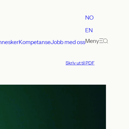
NO
EN
Meny
nnesker
Kompetanse
Jobb med oss
Skriv ut til PDF