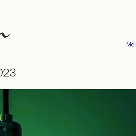
Me
023