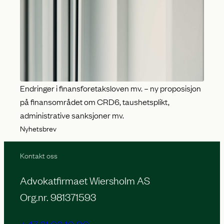
Endringer i finansforetaksloven mv. – ny proposisjon
på finansområdet om CRD6, taushetsplikt,
administrative sanksjoner mv.
Nyhetsbrev
Kontakt oss
Advokatfirmaet Wiersholm AS
Org.nr. 981371593
+47 21 02 10 00