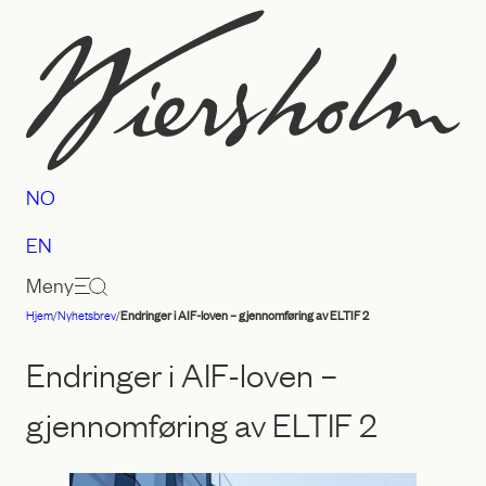
Hopp
til
innhold
NO
EN
Meny
Hjem
/
Nyhetsbrev
/
Endringer i AIF-loven – gjennomføring av ELTIF 2
Advokatfirmaet
Wiersholm
Endringer i AIF-loven –
gjennomføring av ELTIF 2