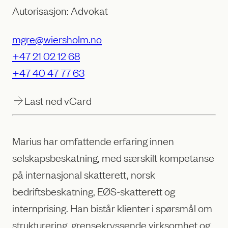
Autorisasjon: Advokat
mgre@wiersholm.no
+47 21 02 12 68
+47 40 47 77 63
Last ned vCard
Marius har omfattende erfaring innen
selskapsbeskatning, med særskilt kompetanse
på internasjonal skatterett, norsk
bedriftsbeskatning, EØS-skatterett og
internprising. Han bistår klienter i spørsmål om
strukturering, grensekryssende virksomhet og