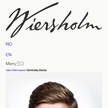
Hopp
til
innhold
NO
EN
Meny
Hjem
/
Mennesker
/
Grenness, Marius
Advokatfirmaet
Wiersholm