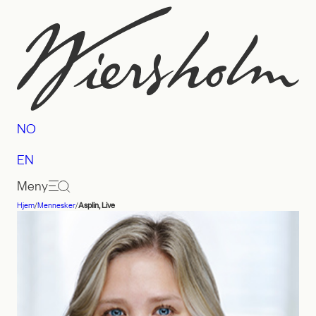
Hopp
til
innhold
NO
EN
Meny
Hjem
/
Mennesker
/
Asplin, Live
Advokatfirmaet
Wiersholm