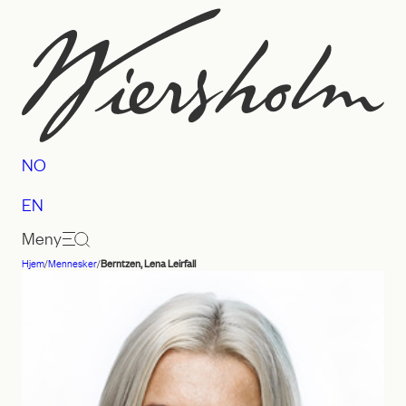
Hopp
til
innhold
NO
EN
Meny
Hjem
/
Mennesker
/
Berntzen, Lena Leirfall
Advokatfirmaet
Wiersholm