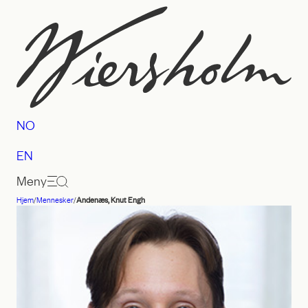
Hopp
til
innhold
NO
EN
Meny
Hjem
/
Mennesker
/
Andenæs, Knut Engh
Advokatfirmaet
Wiersholm