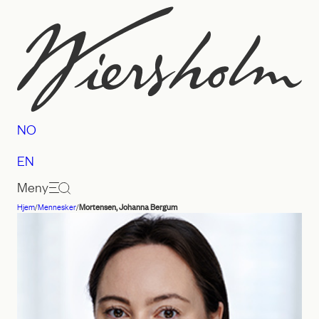
Hopp
til
innhold
NO
EN
Meny
Hjem
/
Mennesker
/
Mortensen, Johanna Bergum
Advokatfirmaet
Wiersholm