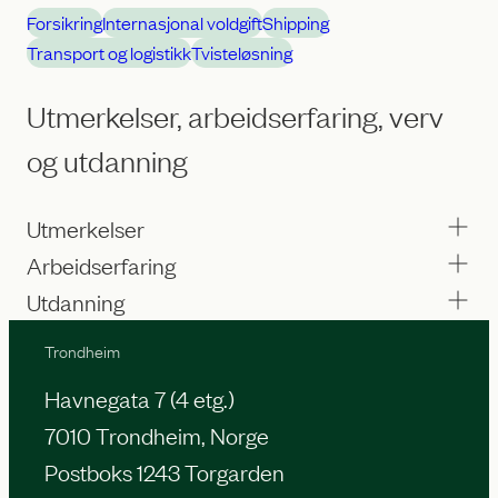
Forsikring
Internasjonal voldgift
Shipping
Transport og logistikk
Tvisteløsning
Utmerkelser, arbeidserfaring, verv
og utdanning
Utmerkelser
Arbeidserfaring
Utdanning
Trondheim
Havnegata 7 (4 etg.)
7010 Trondheim, Norge
Postboks 1243 Torgarden