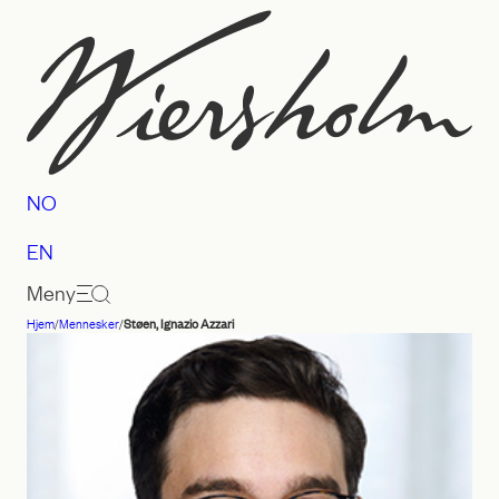
Hopp
til
innhold
NO
EN
Meny
Hjem
/
Mennesker
/
Støen, Ignazio Azzari
Advokatfirmaet
Wiersholm