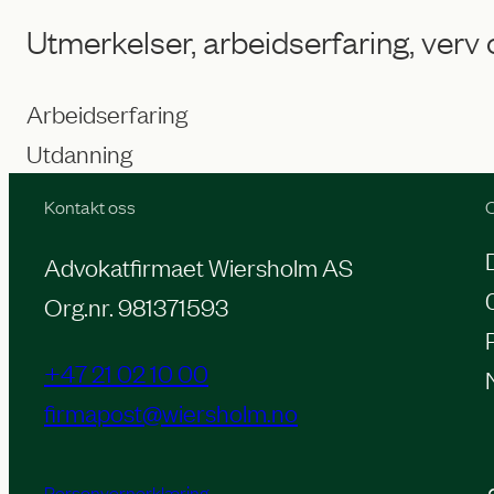
Utmerkelser, arbeidserfaring, verv
Arbeidserfaring
Utdanning
Kontakt oss
O
Advokatfirmaet Wiersholm AS
Org.nr. 981371593
+47 21 02 10 00
firmapost@wiersholm.no
Personvernerklæring