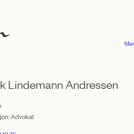
Me
ik Lindemann Andressen
e
jon: Advokat