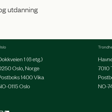
 og utdanning
slo
Trondh
Dokkveien 1 (6 etg.)
Havneg
0250 Oslo, Norge
7010 
Postboks 1400 Vika
Postb
NO-0115 Oslo
NO-7