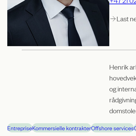
+47 21 02
Last n
Henrik ar
hovedvekt
og intern
rådgivnin
domstole
Entreprise
Kommersielle kontrakter
Offshore services