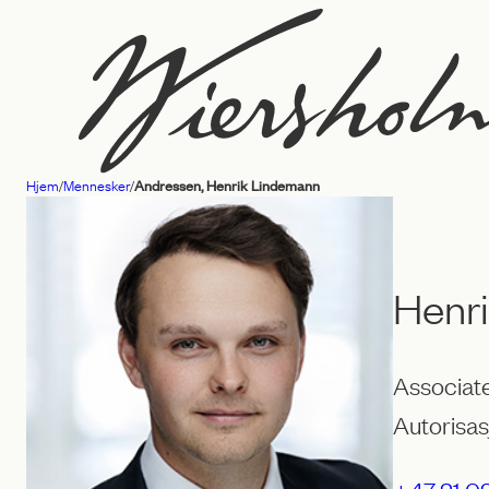
Hopp
til
innhold
Hjem
/
Mennesker
/
Andressen, Henrik Lindemann
Advokatfirmaet
Wiersholm
Henr
Associat
Autorisas