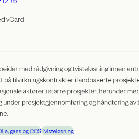
 12 75
ed vCard
beider med rådgivning og tvisteløsning innen ent
 på tilvirkningskontrakter i landbaserte prosjekte
asjonale aktører i større prosjekter, herunder m
g under prosjektgjennomføring og håndtering av tv
ne.
Olje, gass og CCS
Tvisteløsning