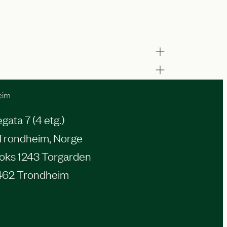
eim
ata 7 (4 etg.)
Trondheim, Norge
oks 1243 Torgarden
462 Trondheim