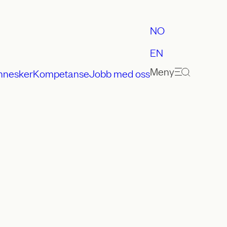
NO
EN
Meny
nnesker
Kompetanse
Jobb med oss