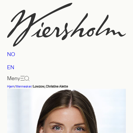
Hopp
til
innhold
NO
EN
Meny
Hjem
/
Mennesker
/
Lowzow, Christine Alette
Advokatfirmaet
Wiersholm