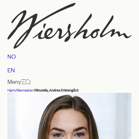
Hopp
til
innhold
NO
EN
Meny
Hjem
/
Mennesker
/
Minutella, Andrea Kristengård
Advokatfirmaet
Wiersholm