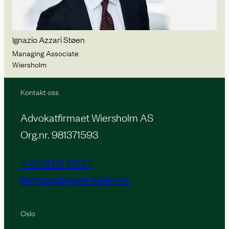
Ignazio Azzari Støen
Managing Associate
Wiersholm
Kontakt oss
Advokatfirmaet Wiersholm AS
Org.nr. 981371593
+47 21 02 10 00
firmapost@wiersholm.no
Oslo