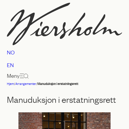
Hopp
til
innhold
NO
EN
Meny
Hjem
/
Arrangementer
/
Manuduksjon i erstatningsrett
Advokatfirmaet
Wiersholm
Manuduksjon i erstatningsrett