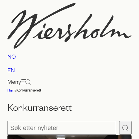
Hopp
til
innhold
NO
EN
Meny
Hjem
/
Konkurranserett
Advokatfirmaet
Wiersholm
Konkurranserett
Søk