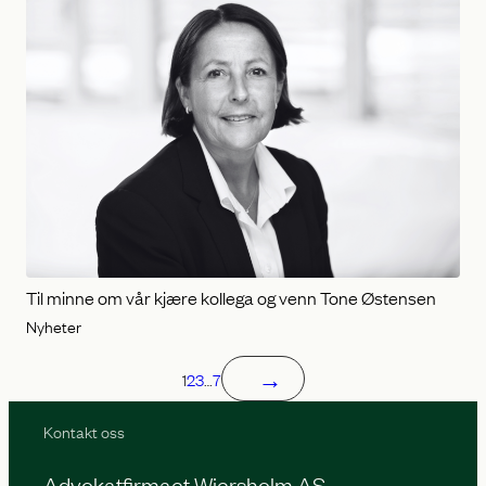
Til minne om vår kjære kollega og venn Tone Østensen
Nyheter
→
1
2
3
…
7
Kontakt oss
Advokatfirmaet Wiersholm AS