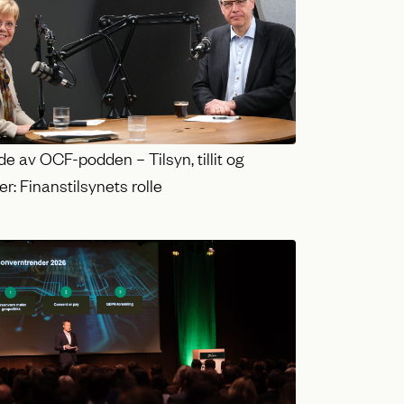
e av OCF-podden – Tilsyn, tillit og
r: Finanstilsynets rolle