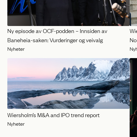
Ny episode av OCF-podden – Innsiden av
Wi
Baneheia-saken: Vurderinger og veivalg
No
Nyheter
Ny
Wiersholm’s M&A and IPO trend report
Nyheter