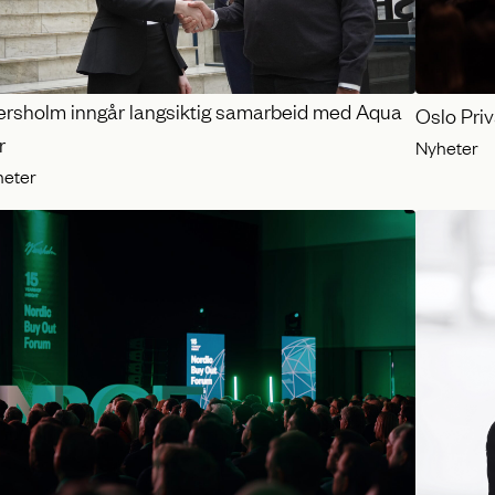
ersholm inngår langsiktig samarbeid med Aqua
Oslo Pri
r
Nyheter
heter