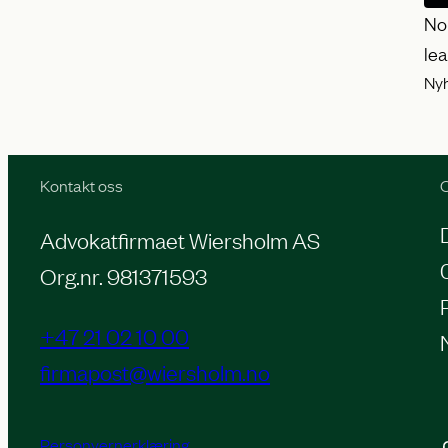
No
le
Ny
Kontakt oss
O
Advokatfirmaet Wiersholm AS
Org.nr. 981371593
+47 21 02 10 00
firmapost@wiersholm.no
Personvernerklæring