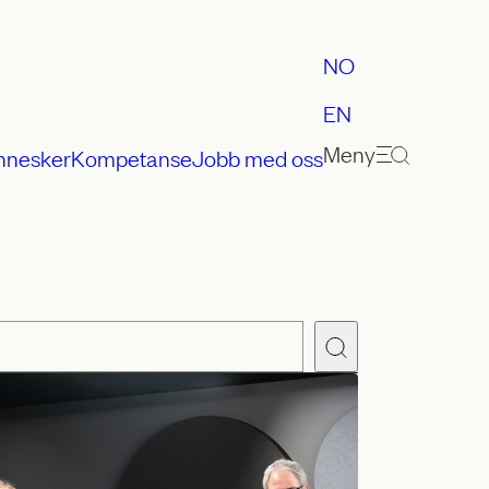
NO
EN
Meny
nnesker
Kompetanse
Jobb med oss