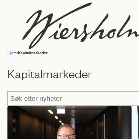
Hopp
til
innhold
Hjem
/
Kapitalmarkeder
Advokatfirmaet
Wiersholm
Kapitalmarkeder
Søk