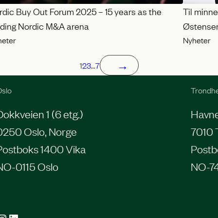
rdic Buy Out Forum 2025 – 15 years as the
Til minn
ading Nordic M&A arena
Østense
heter
Nyheter
→
1
2
3
…
7
slo
Trondh
Dokkveien 1 (6 etg.)
Havneg
0250 Oslo, Norge
7010 
Postboks 1400 Vika
Postb
NO-0115 Oslo
NO-7