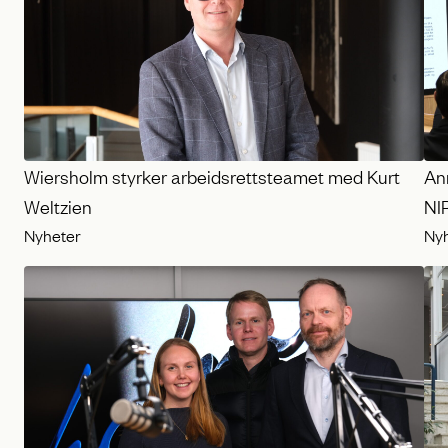
Wiersholm styrker arbeidsrettsteamet med Kurt
Ann
Weltzien
NI
Nyheter
Ny