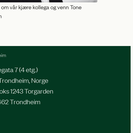
e om vår kjære kollega og venn Tone
n
eim
ata 7 (4 etg.)
Trondheim, Norge
oks 1243 Torgarden
462 Trondheim