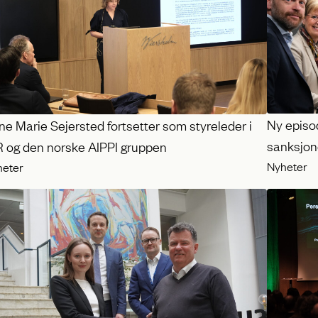
Ny episod
e Marie Sejersted fortsetter som styreleder i
sanksjone
R og den norske AIPPI gruppen
Nyheter
heter