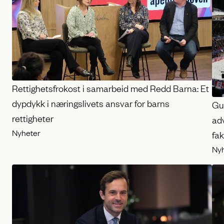
Rettighetsfrokost i samarbeid med Redd Barna: Et
dypdykk i næringslivets ansvar for barns
Gu
rettigheter
ad
Nyheter
fak
Ny