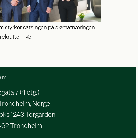
m styrker satsingen på sjømatnæringen
rekrutteringer
eim
ata 7 (4 etg.)
Trondheim, Norge
oks 1243 Torgarden
462 Trondheim