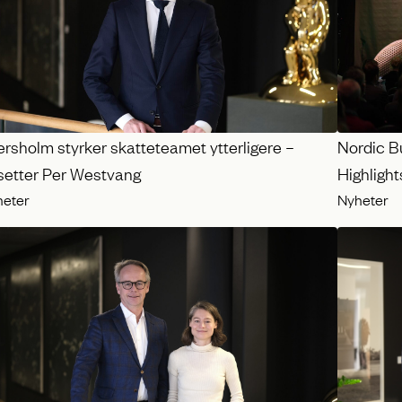
rsholm styrker skatteteamet ytterligere –
Nordic B
setter Per Westvang
Highlight
heter
Nyheter