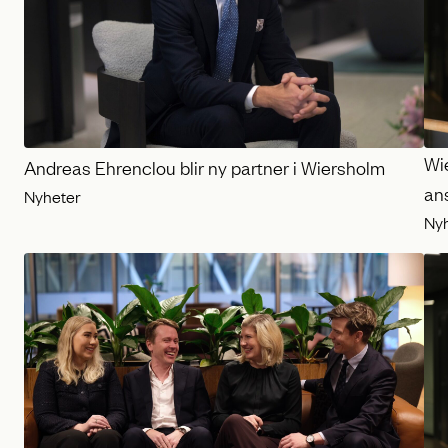
Wie
Andreas Ehrenclou blir ny partner i Wiersholm
an
Nyheter
Ny