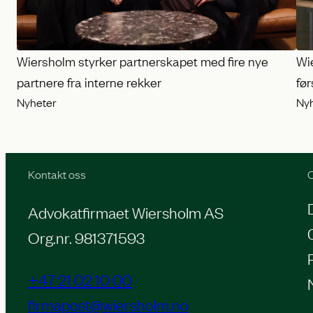
Wiersholm styrker partnerskapet med fire nye
Wie
partnere fra interne rekker
før
Nyheter
Ny
Kontakt oss
O
Advokatfirmaet Wiersholm AS
Org.nr. 981371593
+47 21 02 10 00
firmapost@wiersholm.no