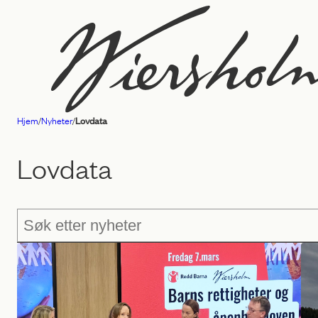
Hopp
til
innhold
Hjem
/
Nyheter
/
Lovdata
Advokatfirmaet
Wiersholm
Lovdata
Søk