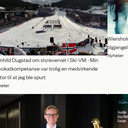
Wiersholm
tilgjengel
Nyheter
nhild Dugstad om styrevervet i Ski-VM: -Min
vokatkompetanse var trolig en medvirkende
tor til at jeg ble spurt
heter