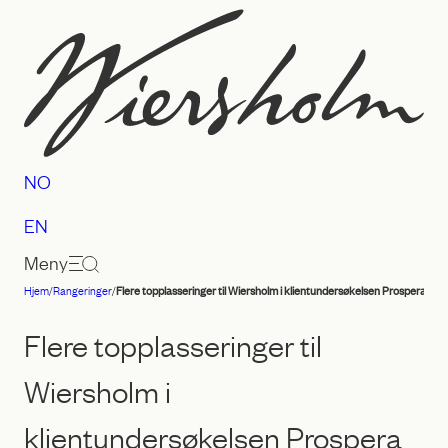
Hopp
til
innhold
NO
EN
Meny
Hjem
/
Rangeringer
/
Flere topplasseringer til Wiersholm i klientundersøkelsen Prospera 20
Advokatfirmaet
Wiersholm
Flere topplasseringer til
Wiersholm i
klientundersøkelsen Prospera