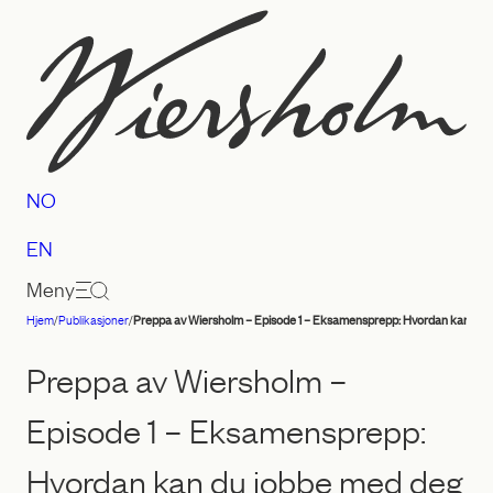
Hopp
til
innhold
NO
EN
Meny
Hjem
/
Publikasjoner
/
Preppa av Wiersholm – Episode 1 – Eksamensprepp: Hvordan kan du j
Advokatfirmaet
Wiersholm
Preppa av Wiersholm –
Episode 1 – Eksamensprepp:
Hvordan kan du jobbe med deg