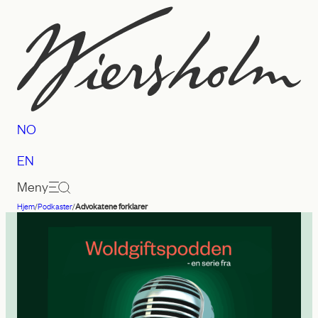
Hopp
til
innhold
NO
EN
Meny
Hjem
/
Podkaster
/
Advokatene forklarer
Advokatfirmaet
Wiersholm